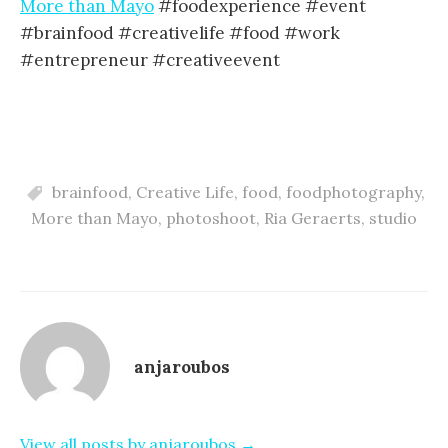
More than Mayo
#foodexperience #event
#brainfood #creativelife #food #work
#entrepreneur #creativeevent
brainfood
,
Creative Life
,
food
,
foodphotography
,
More than Mayo
,
photoshoot
,
Ria Geraerts
,
studio
anjaroubos
View all posts by anjaroubos →