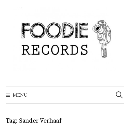
Skip
to
content
Search
for:
MENU
Tag:
Sander Verhaaf