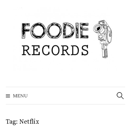
Skip
to
content
Search
for:
MENU
Tag:
Netflix