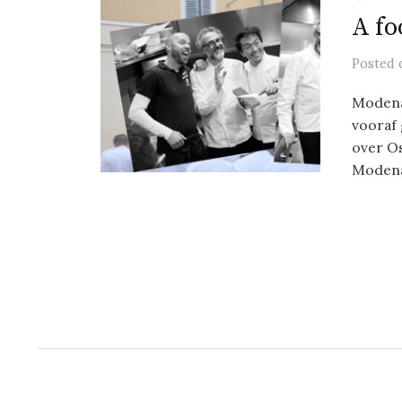
A fo
Posted
Modena 
vooraf 
over O
Modena.