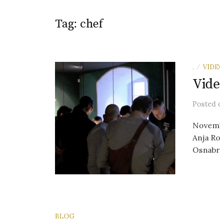
Tag:
chef
.
VID
/
Vide
Posted
Novemb
Anja Ro
Osnabr
BLOG